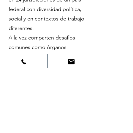
federal con diversidad política,
social y en contextos de trabajo
diferentes.
A la vez comparten desafíos
comunes como órganos
rectores del sistema de
Tesorería con similares tareas y
responsabilidades.
ATGRA resulta un espacio
común para buscar soluciones a
partir del intercambio de
experiencias, unificar criterios y
nutrirse del conocimiento del
conjunto desinteresadamente